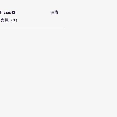
h ccic
追蹤
會員（1）