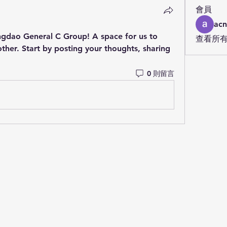
會員
acn
ngdao General C Group
! A space for us to 
查看所有
her. Start by posting your thoughts, sharing 
0 則留言