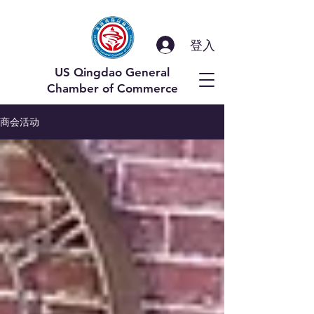
登入
US Qingdao General
Chamber of Commerce
商会活动